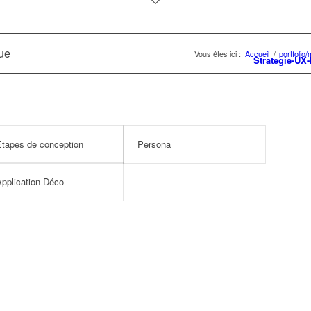
que
Vous êtes ici :
Accueil
/
portfolio
Strategie-UX
tapes de conception
Persona
pplication Déco