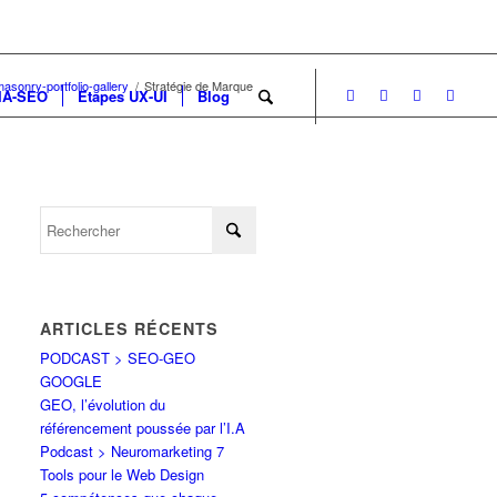
/masonry-portfolio-gallery
/
Stratégie de Marque
-IA-SEO
Etapes UX-UI
Blog
ARTICLES RÉCENTS
PODCAST > SEO-GEO
GOOGLE
GEO, l’évolution du
référencement poussée par l’I.A
Podcast > Neuromarketing 7
Tools pour le Web Design