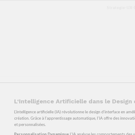
Strategie-UX-
L‘Intelligence Artificielle dans le Design
L’intelligence artificielle (IA) révolutionne le design d’interface en am
création. Grâce à l’apprentissage automatique, l’IA offre des innovati
et personnalisées.
Personnalisation Dynamique
L’IA analyse les comportements des ut